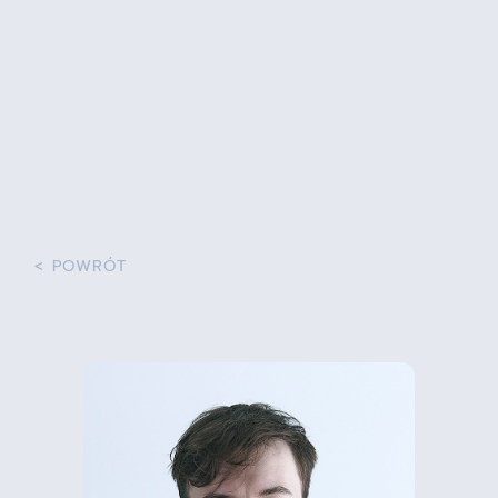
< POWRÓT