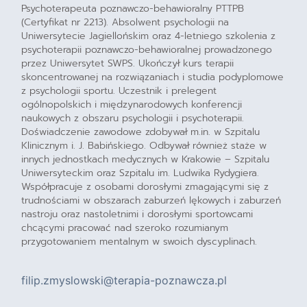
Psychoterapeuta poznawczo-behawioralny PTTPB
(Certyfikat nr 2213). Absolwent psychologii na
Uniwersytecie Jagiellońskim oraz 4-letniego szkolenia z
psychoterapii poznawczo-behawioralnej prowadzonego
przez Uniwersytet SWPS. Ukończył kurs terapii
skoncentrowanej na rozwiązaniach i studia podyplomowe
z psychologii sportu. Uczestnik i prelegent
ogólnopolskich i międzynarodowych konferencji
naukowych z obszaru psychologii i psychoterapii.
Doświadczenie zawodowe zdobywał m.in. w Szpitalu
Klinicznym i. J. Babińskiego. Odbywał również staże w
innych jednostkach medycznych w Krakowie – Szpitalu
Uniwersyteckim oraz Szpitalu im. Ludwika Rydygiera.
Współpracuje z osobami dorosłymi zmagającymi się z
trudnościami w obszarach zaburzeń lękowych i zaburzeń
nastroju oraz nastoletnimi i dorosłymi sportowcami
chcącymi pracować nad szeroko rozumianym
przygotowaniem mentalnym w swoich dyscyplinach.
filip.zmyslowski@terapia-poznawcza.pl